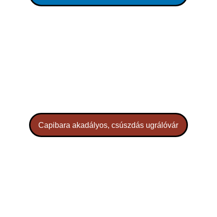
Capibara akadályos, csúszdás ugrálóvár