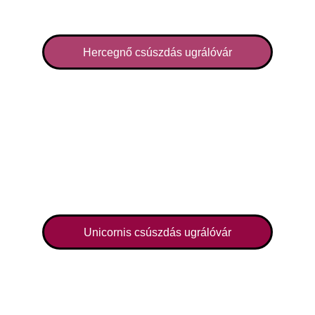
Hercegnő csúszdás ugrálóvár
Unicornis csúszdás ugrálóvár