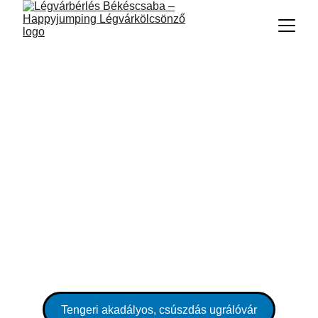
Csúszdás ugrálóvárak 
10 éves korig
Tengeri akadályos, csúszdás ugrálóvár