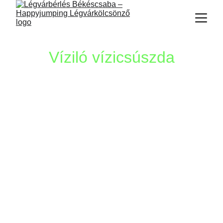
Víziló vízicsúszda