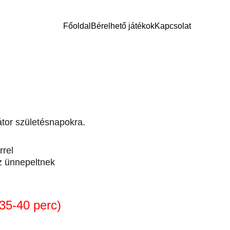
Főoldal
Bérelhető játékok
Kapcsolat
tor születésnapokra.
rrel
az ünnepeltnek
(35-40 perc)