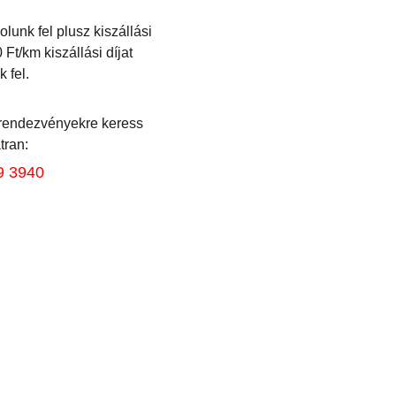
unk fel plusz kiszállási 
Ft/km kiszállási díjat 
 fel.
 rendezvényekre keress 
tran:
9 3940