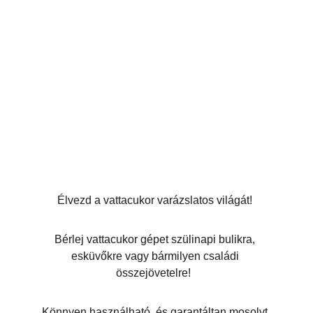
 Élvezd a vattacukor varázslatos világát!  
Bérlej vattacukor gépet szülinapi bulikra, 
esküvőkre vagy bármilyen családi 
összejövetelre!  
Könnyen használható, és garantáltan mosolyt 