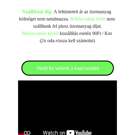
Szállítási díj:
 A feltüntetett ár az üzemanyag 
költséget nem tartalmazza. 
Békéscsabán belül
 nem 
szállítunk fel plusz üzemanyag díjat.
Békéscsabán kívüli
 kiszállítás esetén 90Ft / Km 
(2x oda-vissza kell számolni)
Vedd fel velünk a kapcsolatot